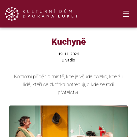
Kuchyně
19. 11. 2026
Divadlo
Komorní příběh o místě, kde je všude daleko, kde žijí
lidé, kteří se zkrátka potřebují, a kde se rodí
přátelství.