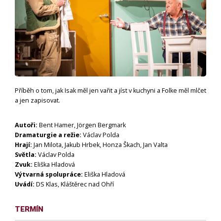
Příběh o tom, jak Isak měl jen vařit a jíst v kuchyni a Folke měl mlčet
a jen zapisovat.
Autoři:
Bent Hamer, Jörgen Bergmark
Dramaturgie a režie:
Václav Polda
Hrají:
Jan Milota, Jakub Hrbek, Honza Škach, Jan Valta
Světla:
Václav Polda
Zvuk:
Eliška Hladová
Výtvarná spolupráce:
Eliška Hladová
Uvádí:
DS Klas, Kláštěrec nad Ohří
TERMÍN