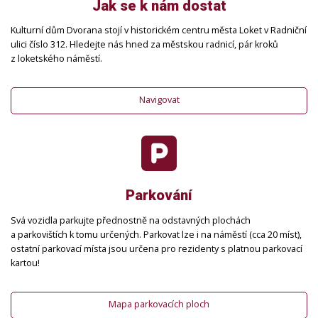
Jak se k nám dostat
Kulturní dům Dvorana stojí v historickém centru města Loket v Radniční
ulici číslo 312. Hledejte nás hned za městskou radnicí, pár kroků
z loketského náměstí.
Navigovat
Parkování
Svá vozidla parkujte přednostně na odstavných plochách
a parkovištích k tomu určených. Parkovat lze i na náměstí (cca 20 míst),
ostatní parkovací místa jsou určena pro rezidenty s platnou parkovací
kartou!
Mapa parkovacích ploch