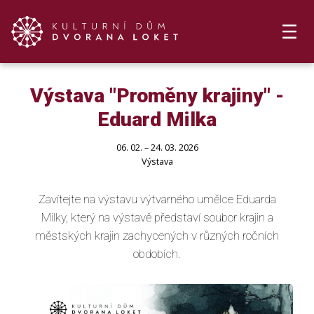
Výstava "Proměny krajiny" -
Eduard Milka
06. 02. – 24. 03. 2026
Výstava
Zavítejte na výstavu výtvarného umělce Eduarda
Milky, který na výstavě představí soubor krajin a
městských krajin zachycených v různých ročních
obdobích.