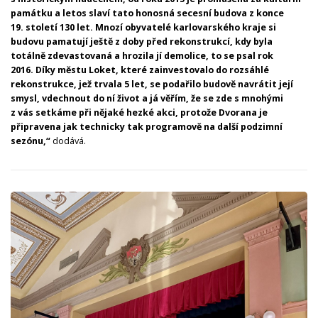
památku a letos slaví tato honosná secesní budova z konce
19. století 130 let. Mnozí obyvatelé karlovarského kraje si
budovu pamatují ještě z doby před rekonstrukcí, kdy byla
totálně zdevastovaná a hrozila jí demolice, to se psal rok
2016. Díky městu Loket, které zainvestovalo do rozsáhlé
rekonstrukce, jež trvala 5 let, se podařilo budově navrátit její
smysl, vdechnout do ní život a já věřím, že se zde s mnohými
z vás setkáme při nějaké hezké akci, protože Dvorana je
připravena jak technicky tak programově na další podzimní
sezónu,“
dodává.