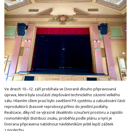
Ve dnech 10.–12. září probíhala ve Dvoraně dlouho připravovaná
úprava, která byla součástí zlepšování technického zázemí velkého
sálu. Hlavním cílem prací bylo zavěšení PA systému a zabudování části
reproduktorů (basové reproboxy) přímo do jevištní podlahy.
Realizace, díky níž se výrazně zkvalitnilo ozvučení prostoru a zajistilo
rovnoměrnější distribuci zvuku, proběhla podle plánu a nyní je
Dvorana připravena nabídnout návštěvníkům ještě lepší zážitek
z poslechu.