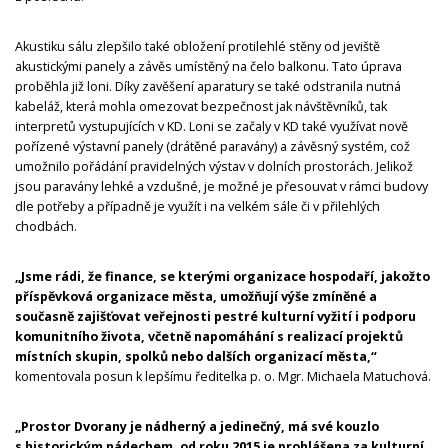
Akustiku sálu zlepšilo také obložení protilehlé stěny od jeviště
akustickými panely a závěs umístěný na čelo balkonu. Tato úprava
proběhla již loni. Díky zavěšení aparatury se také odstranila nutná
kabeláž, která mohla omezovat bezpečnost jak návštěvníků, tak
interpretů vystupujících v KD. Loni se začaly v KD také využívat nově
pořízené výstavní panely (drátěné paravány) a závěsný systém, což
umožnilo pořádání pravidelných výstav v dolních prostorách. Jelikož
jsou paravány lehké a vzdušné, je možné je přesouvat v rámci budovy
dle potřeby a případně je využít i na velkém sále či v přilehlých
chodbách.
„Jsme rádi, že finance, se kterými organizace hospodaří, jakožto
příspěvková organizace města, umožňují výše zmíněné a
současně zajišťovat veřejnosti pestré kulturní vyžití i podporu
komunitního života, včetně napomáhání s realizací projektů
místních skupin, spolků nebo dalších organizací města,“
komentovala posun k lepšímu ředitelka p. o. Mgr. Michaela Matuchová.
„Prostor Dvorany je nádherný a jedinečný, má své kouzlo
s historickým nádechem, od roku 2015 je prohlášena za kulturní