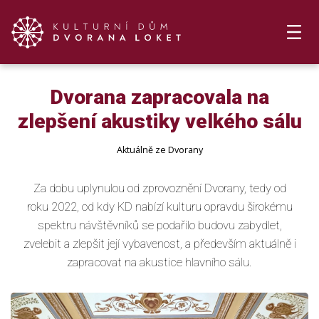
Dvorana zapracovala na
zlepšení akustiky velkého sálu
Aktuálně ze Dvorany
Za dobu uplynulou od zprovoznění Dvorany, tedy od
roku 2022, od kdy KD nabízí kulturu opravdu širokému
spektru návštěvníků se podařilo budovu zabydlet,
zvelebit a zlepšit její vybavenost, a především aktuálně i
zapracovat na akustice hlavního sálu.