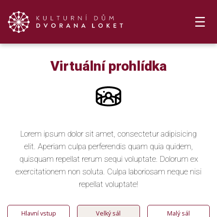
Virtuální prohlídka
Lorem ipsum dolor sit amet, consectetur adipisicing
elit. Aperiam culpa perferendis quam quia quidem,
quisquam repellat rerum sequi voluptate. Dolorum ex
exercitationem non soluta. Culpa laboriosam neque nisi
repellat voluptate!
Hlavní vstup
Velký sál
Malý sál